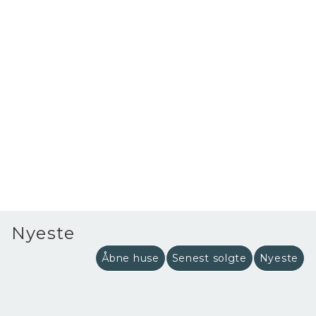
Nyeste
Åbne huse
Senest solgte
Nyeste