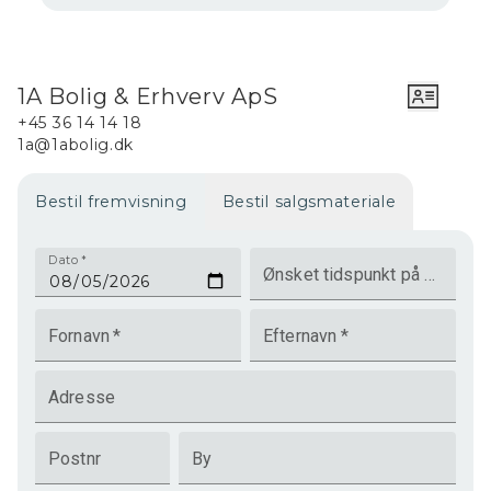
1A Bolig & Erhverv ApS
+45 36 14 14 18
1a@1abolig.dk
Bestil fremvisning
Bestil salgsmateriale
Dato
*
Ønsket tidspunkt på dagen
Fornavn
*
Efternavn
*
Adresse
Postnr
By