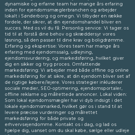
dynamiske og erfarne team har mange års erfaring
inden for ejendomsmæglerbranchen og arbejder
lokalt i Sønderborg og omegn. Vi tilbyder en række
fordele, der sikrer, at din ejendomshandel bliver en
succes. Med os vil du få: Personlig service: Vi tager os
tid til at forstå dine behov og skræddersyr vores
løsning, så den passer til dine krav og boligdrømme.
Erfaring og ekspertise: Vores team har mange års
erfaring med ejendomssalg, udlejning,
ejendomsvurdering, og markedsføring, hvilket giver
dig en sikker og tryg proces. Omfattende
markedsføring: Vi arbejder med både offline og online
markedsføring for at sikre, at din ejendom bliver set af
de rigtige købere/lejere. Vores strategier inkluderer
sociale medier, SEO-optimering, ejendomsportaler,
offline reklame og målrettede annoncer. Lokal viden:
Som lokal ejendomsmægler har vi dyb indsigt i det
lokale ejendomsmarked, hvilket gør os i stand til at
levere præcise vurderinger og målrettet
markedsføring for både private og
erhvervsejendomme. Kontakt os i dag, og lad os
hjælpe dig, uanset om du skal købe, sælge eller udleje