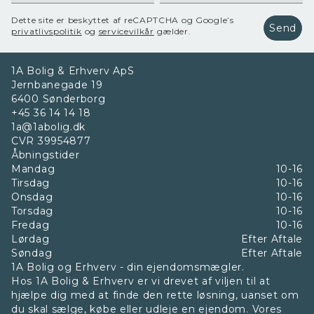
Dette site er beskyttet af reCAPTCHA og Google’s
Send
privatlivspolitik
og
servicevilkår
gælder.
1A Bolig & Erhverv ApS
Jernbanegade 19
6400
Sønderborg
+45 36 14 14 18
1a@1abolig.dk
CVR
39954877
Åbningstider
Mandag
10-16
Tirsdag
10-16
Onsdag
10-16
Torsdag
10-16
Fredag
10-16
Lørdag
Efter Aftale
Søndag
Efter Aftale
1A Bolig og Erhverv - din ejendomsmægler.
Hos 1A Bolig & Erhverv er vi drevet af viljen til at
hjælpe dig med at finde den rette løsning, uanset om
du skal sælge, købe eller udleje en ejendom. Vores