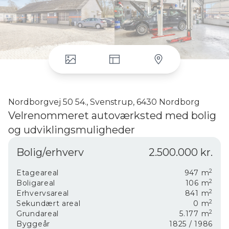
Nordborgvej 50 54., Svenstrup, 6430 Nordborg
Velrenommeret autoværksted med bolig
og udviklingsmuligheder
Her er muligheden for at blive selvstændig, eller
Bolig/erhverv
2.500.000 kr.
udvide en eksisterende forretning, med et fuldt
funktionelt autoværksted i veldrevne rammer. På
2
Nordborgvej i Svenstrup udbydes nu en sjælden
Etageareal
947
m
2
kombination af erhverv, bolig og
Boligareal
106
m
2
investeringsmuligheder samlet på én ejendom.
Erhvervsareal
841
m
2
Sekundært areal
0
m
Ejendommen rummer et veletableret og fuldt
2
Grundareal
5.177
m
udstyret automekanikerværksted, klar til drift fra dag
Byggeår
1825
/ 1986