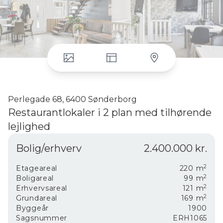
Perlegade 68, 6400 Sønderborg
Restaurantlokaler i 2 plan med tilhørende
lejlighed
Midt på attraktive
Perlegade
udbydes denne
Bolig/erhverv
2.400.000 kr.
spændende investeringsejendom med både
erhverv og privat bolig under samme tag.
2
Etageareal
220
m
Ejendommen byder på en central placering på
2
Boligareal
99
m
gågaden i hjertet af
Sønderborg
og rummer
2
Erhvervsareal
121
m
2
Grundareal
169
m
mange muligheder for den rette køber.
Byggeår
1900
Sagsnummer
ERH1065
Ejendommen består af et erhvervsareal på 121