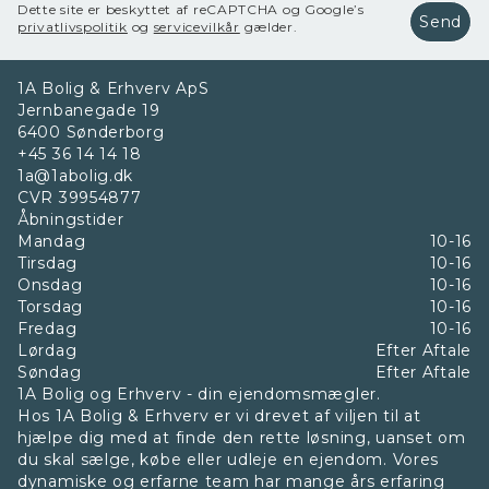
Dette site er beskyttet af reCAPTCHA og Google’s
Send
privatlivspolitik
og
servicevilkår
gælder.
1A Bolig & Erhverv ApS
Jernbanegade 19
6400
Sønderborg
+45 36 14 14 18
1a@1abolig.dk
CVR
39954877
Åbningstider
Mandag
10-16
Tirsdag
10-16
Onsdag
10-16
Torsdag
10-16
Fredag
10-16
Lørdag
Efter Aftale
Søndag
Efter Aftale
1A Bolig og Erhverv - din ejendomsmægler.
Hos 1A Bolig & Erhverv er vi drevet af viljen til at
hjælpe dig med at finde den rette løsning, uanset om
du skal sælge, købe eller udleje en ejendom. Vores
dynamiske og erfarne team har mange års erfaring