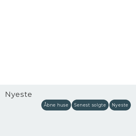
Nyeste
Åbne huse
Senest solgte
Nyeste