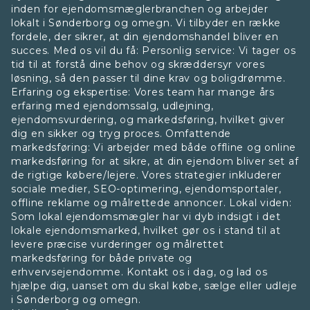
inden for ejendomsmæglerbranchen og arbejder
lokalt i Sønderborg og omegn. Vi tilbyder en række
fordele, der sikrer, at din ejendomshandel bliver en
succes. Med os vil du få: Personlig service: Vi tager os
tid til at forstå dine behov og skræddersyr vores
løsning, så den passer til dine krav og boligdrømme.
Erfaring og ekspertise: Vores team har mange års
erfaring med ejendomssalg, udlejning,
ejendomsvurdering, og markedsføring, hvilket giver
dig en sikker og tryg proces. Omfattende
markedsføring: Vi arbejder med både offline og online
markedsføring for at sikre, at din ejendom bliver set af
de rigtige købere/lejere. Vores strategier inkluderer
sociale medier, SEO-optimering, ejendomsportaler,
offline reklame og målrettede annoncer. Lokal viden:
Som lokal ejendomsmægler har vi dyb indsigt i det
lokale ejendomsmarked, hvilket gør os i stand til at
levere præcise vurderinger og målrettet
markedsføring for både private og
erhvervsejendomme. Kontakt os i dag, og lad os
hjælpe dig, uanset om du skal købe, sælge eller udleje
i Sønderborg og omegn.