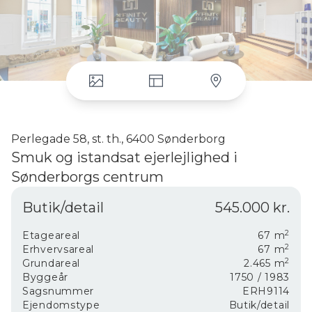
Perlegade 58, st. th., 6400 Sønderborg
Smuk og istandsat ejerlejlighed i
Sønderborgs centrum
Denne erhvervsejerlejlighed i Sønderborg centrum er
Butik/detail
545.000 kr.
perfekt beliggende ved Rønhaveplads der byder på
en bred vifte af arrangementer.
2
Udstillingsvinduerne giver et godt lysindfald og rig
Etageareal
67
m
2
mulighed for at præsentere, produkter og samtidig
Erhvervsareal
67
m
2
skabe synlighed.
Grundareal
2.465
m
Byggeår
1750
/ 1983
Der er indgang til forretningslokalet direkte fra
Sagsnummer
ERH9114
gågaden. Ejerlejligheden er smukt renoveret med de
Ejendomstype
Butik/detail