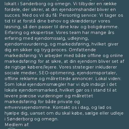
lokalt i Sønderborg og omegn. Vi tilbyder en række
fordele, der sikrer, at din ejendomshandel bliver en
succes. Med os vil du få: Personlig service: Vi tager os
tid til at forstå dine behov og skræddersyr vores
løsning, så den passer til dine krav og boligdrømme.
Erfaring og ekspertise: Vores team har mange års
erfaring med ejendomssalg, udlejning,
ejendomsvurdering, og markedsføring, hvilket giver
dig en sikker og tryg proces. Omfattende
markedsføring: Vi arbejder med både offline og online
markedsføring for at sikre, at din ejendom bliver set af
de rigtige købere/lejere. Vores strategier inkluderer
sociale medier, SEO-optimering, ejendomsportaler,
offline reklame og målrettede annoncer. Lokal viden:
Som lokal ejendomsmægler har vi dyb indsigt i det
lokale ejendomsmarked, hvilket gør os i stand til at
levere præcise vurderinger og målrettet
markedsføring for både private og
erhvervsejendomme. Kontakt os i dag, og lad os
hjælpe dig, uanset om du skal købe, sælge eller udleje
i Sønderborg og omegn.
Medlem af: