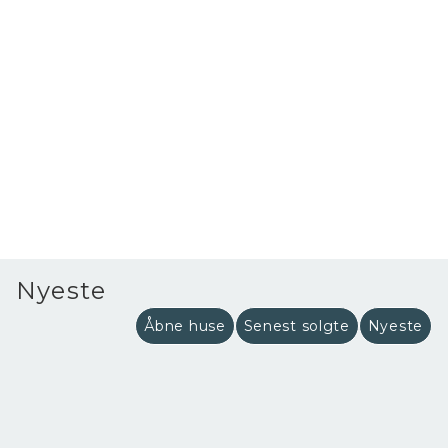
Nyeste
Åbne huse
Senest solgte
Nyeste