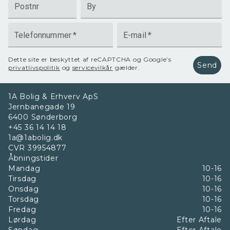
Postnr
By
Telefonnummer
*
E-mail
*
Dette site er beskyttet af reCAPTCHA og Google’s
Send
privatlivspolitik
og
servicevilkår
gælder.
1A Bolig & Erhverv ApS
Jernbanegade 19
6400
Sønderborg
+45 36 14 14 18
1a@1abolig.dk
CVR
39954877
Åbningstider
Mandag
10-16
Tirsdag
10-16
Onsdag
10-16
Torsdag
10-16
Fredag
10-16
Lørdag
Efter Aftale