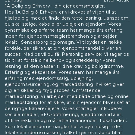
Søndag
Efter Aftale
1A Bolig og Erhverv - din ejendomsmægler.
Hos 1A Bolig & Erhverv er vi drevet af viljen til at
hjælpe dig med at finde den rette løsning, uanset om
du skal sælge, købe eller udleje en ejendom. Vores
dynamiske og erfarne team har mange års erfaring
inden for ejendomsmæglerbranchen og arbejder
lokalt i Sønderborg og omegn. Vi tilbyder en række
fordele, der sikrer, at din ejendomshandel bliver en
succes. Med os vil du få: Personlig service: Vi tager os
tid til at forstå dine behov og skræddersyr vores
løsning, så den passer til dine krav og boligdrømme.
Erfaring og ekspertise: Vores team har mange års
erfaring med ejendomssalg, udlejning,
ejendomsvurdering, og markedsføring, hvilket giver
dig en sikker og tryg proces. Omfattende
markedsføring: Vi arbejder med både offline og online
markedsføring for at sikre, at din ejendom bliver set af
de rigtige købere/lejere. Vores strategier inkluderer
sociale medier, SEO-optimering, ejendomsportaler,
offline reklame og målrettede annoncer. Lokal viden:
Som lokal ejendomsmægler har vi dyb indsigt i det
lokale ejendomsmarked, hvilket gør os i stand til at