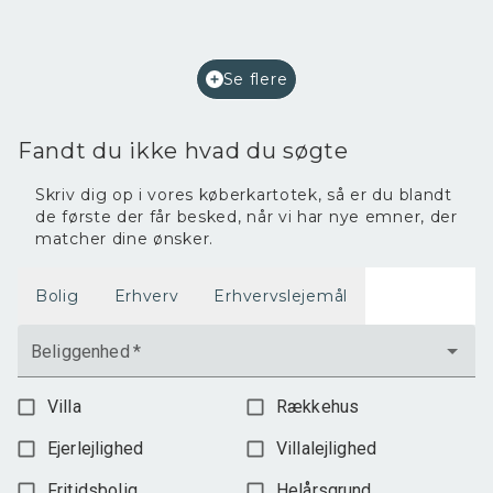
2
Etageareal
220
m
Afkast i %
7,2
Ejendomstype
Bolig/erhverv
Se flere
2.400.000 kr.
Fandt du ikke hvad du søgte
Skriv dig op i vores køberkartotek, så er du blandt
de første der får besked, når vi har nye emner, der
matcher dine ønsker.
Bolig
Erhverv
Erhvervslejemål
Beliggenhed
*
Villa
Rækkehus
Ejerlejlighed
Villalejlighed
Fritidsbolig
Helårsgrund