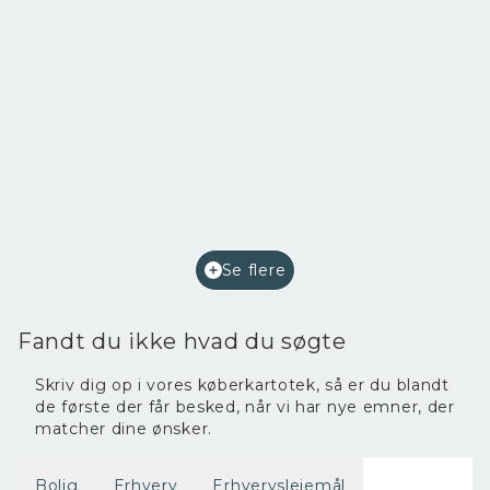
Perlegade 68,
6400 Sønderborg
2
Etageareal
220
m
Afkast i %
7,2
Ejendomstype
Bolig/erhverv
Se flere
2.400.000 kr.
Fandt du ikke hvad du søgte
Skriv dig op i vores køberkartotek, så er du blandt
de første der får besked, når vi har nye emner, der
matcher dine ønsker.
Bolig
Erhverv
Erhvervslejemål