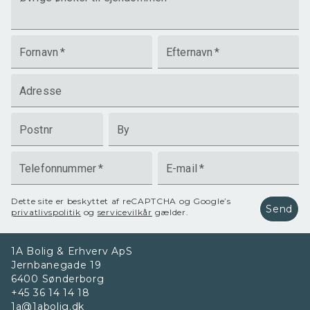
Fornavn
*
Efternavn
*
Adresse
Postnr
By
Telefonnummer
*
E-mail
*
Dette site er beskyttet af reCAPTCHA og Google’s
Send
privatlivspolitik
og
servicevilkår
gælder.
1A Bolig & Erhverv ApS
Jernbanegade 19
6400
Sønderborg
+45 36 14 14 18
1a@1abolig.dk