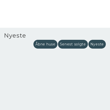
Nyeste
Åbne huse
Senest solgte
Nyeste