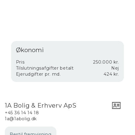
Økonomi
Pris
250.000 kr.
Tilslutningsafgifter betalt
Nej
Ejerudgifter pr. md.
424 kr.
1A Bolig & Erhverv ApS
+45 36 14 14 18
1a@1abolig.dk
Bestil fremvisning