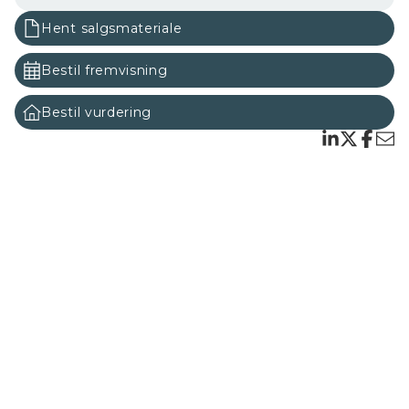
mange typer virksomheder.
Hent salgsmateriale
Lejemålene kan tilpasses virksomhedens behov og
der er følgende fleksible muligheder: leje af 1 hal, flere
Bestil fremvisning
sammenhængende haller eller alle 4 samlet (op til
1.160 m²).
Bestil vurdering
Der er mulighed for at leje:
1 hal fra 275 m², 2 sammenhængende haller, flere
kombinationer efter behov eller alle 4 haller samlet
med et samlet erhvervsareal på op til 1.160 m².
Hallerne er en del af et veldrevet erhvervsområde
bestående af 22 erhvervsejerlejligheder opført i gule
sten med eternittag. Udenomsarealerne er
asfalterede med gode tilkørselsforhold og
parkeringsmuligheder.
Der er tale om store, rummelige og søjlefrie
lager-/produktionshaller med arealer fra 275 m² til 330
m². Hallerne har regulære indretningsmuligheder,
betongulve og god loftshøjde med ca. 5,23 meter til
kip og ca. 2,30 meter ved siderne.