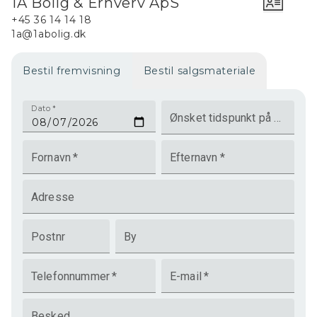
1A Bolig & Erhverv ApS
+45 36 14 14 18
1a@1abolig.dk
Bestil fremvisning
Bestil salgsmateriale
Dato
*
Ønsket tidspunkt på dagen
Fornavn
*
Efternavn
*
Adresse
Postnr
By
Telefonnummer
*
E-mail
*
Besked