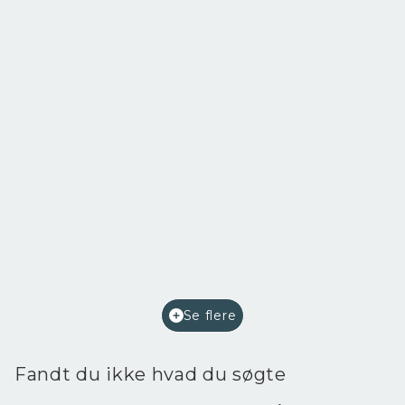
Perlegade 68,
6400 Sønderborg
2
Etageareal
220
m
Afkast i %
7,2
Ejendomstype
Bolig/erhverv
Se flere
2.400.000 kr.
Fandt du ikke hvad du søgte