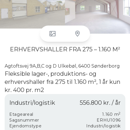
ERHVERVSHALLER FRA 275 – 1.160 M²
Agtoftsvej 9A,B,C og D Ulkebøl, 6400 Sønderborg
Fleksible lager-, produktions- og
erhvervshaller fra 275 til 1.160 m², 1 år kun
kr. 400 pr. m2
På attraktiv erhvervsplacering i Håndværkerbyen
Industri/logistik
556.800 kr. / år
udbydes nu 4 præsentable og veldisponerede lager-,
produktions- og erhvervshaller til leje på Agtoftsvej 9
2
A, B, C og D. Ejendommen er centralt beliggende tæt
Etageareal
1.160
m
ved Center Øst og med nem adgang til
Sagsnummer
ERHU1096
motorvejsnettet, hvilket giver optimale forhold for
Ejendomstype
Industri/logistik