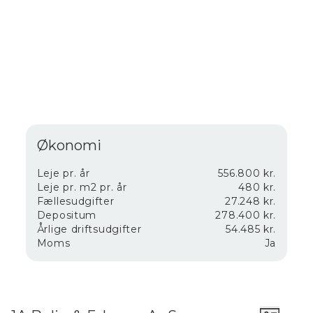
Hver enhed indeholder desuden tilhørende
personalefaciliteter med kontor, tekøkken med
spiseplads, depotrum, kopirum, badefaciliteter samt 2
toiletter. Over kontorområderne findes en ekstra
hems, som ikke er medregnet i arealet og dermed
udgør en praktisk bonus til opbevaring eller
supplerende anvendelse.
Alle haller er udstyret med elektrisk port på 3 x 3
meter.
Økonomi
Lejemålene egner sig til mange typer erhverv, fx:
Leje pr. år
556.800 kr.
håndværksvirksomheder, lager og opmagasinering,
Leje pr. m2 pr. år
480 kr.
produktionsvirksomheder, B2B-butikker og
Fællesudgifter
27.248 kr.
showroomløsninger, engros- og logistikvirksomheder
Depositum
278.400 kr.
eller service- og montagevirksomheder.
Årlige driftsudgifter
54.485 kr.
Ejendommen tilbyder fleksible rammer for
Moms
Ja
virksomheder med behov for lager, produktion, salg
eller kombinerede erhvervsfunktioner.
Kontakt os for yderligere information eller en
fremvisning af mulighederne.