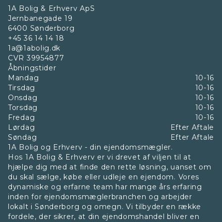
1A Bolig & Erhverv ApS
Jernbanegade 19
6400
Sønderborg
+45 36 14 14 18
1a@1abolig.dk
CVR
39954877
Åbningstider
Mandag
10-16
Tirsdag
10-16
Onsdag
10-16
Torsdag
10-16
Fredag
10-16
Lørdag
Efter Aftale
Søndag
Efter Aftale
1A Bolig og Erhverv - din ejendomsmægler.
Hos 1A Bolig & Erhverv er vi drevet af viljen til at
hjælpe dig med at finde den rette løsning, uanset om
du skal sælge, købe eller udleje en ejendom. Vores
dynamiske og erfarne team har mange års erfaring
inden for ejendomsmæglerbranchen og arbejder
lokalt i Sønderborg og omegn. Vi tilbyder en række
fordele, der sikrer, at din ejendomshandel bliver en