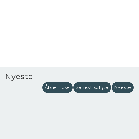
Nyeste
Åbne huse
Senest solgte
Nyeste